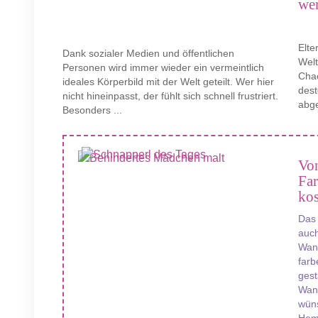
we
Elte
Dank sozialer Medien und öffentlichen
Wel
Personen wird immer wieder ein vermeintlich
Chao
ideales Körperbild mit der Welt geteilt. Wer hier
des
nicht hineinpasst, der fühlt sich schnell frustriert.
abge
Besonders ...
Von
Fa
kos
Das
auch
Wand
farb
gest
Wan
wüns