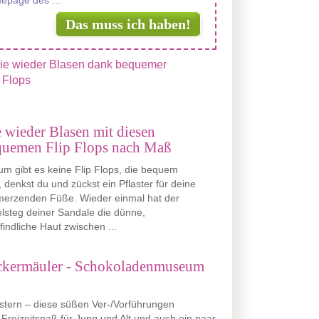
epage des ...
Das muss ich haben!
 wieder Blasen mit diesen
quemen Flip Flops nach Maß
m gibt es keine Flip Flops, die bequem
, denkst du und zückst ein Pflaster für deine
merzenden Füße. Wieder einmal hat der
elsteg deiner Sandale die dünne,
indliche Haut zwischen ...
leckermäuler - Schokoladenmuseum
tern – diese süßen Ver-/Vorführungen
Freizeitspaß für Jung und Alt und auch ein paar