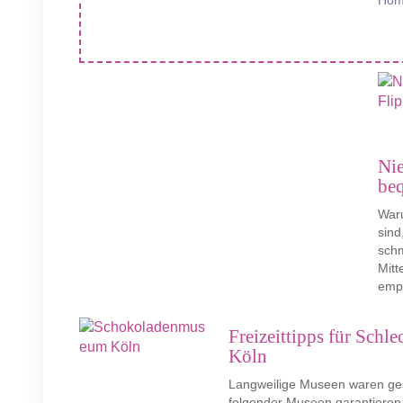
Hom
Nie
be
Waru
sind
sch
Mitt
empf
Freizeittipps für Sch
Köln
Langweilige Museen waren ges
folgender Museen garantieren 