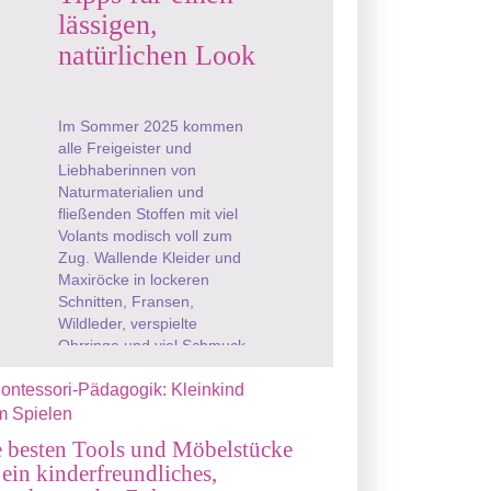
lässigen,
natürlichen Look
Im Sommer 2025 kommen
alle Freigeister und
Liebhaberinnen von
Naturmaterialien und
fließenden Stoffen mit viel
Volants modisch voll zum
Zug. Wallende Kleider und
Maxiröcke in lockeren
Schnitten, Fransen,
Wildleder, verspielte
Ohrringe und viel Schmuck,
die sieht man aktuell nicht
nur auf ...
 besten Tools und Möbelstücke
 ein kinderfreundliches,