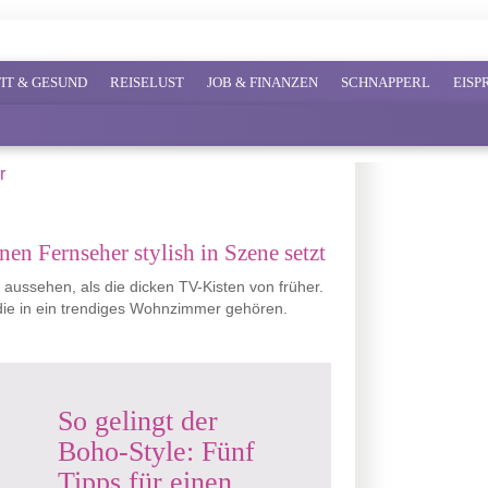
FIT & GESUND
REISELUST
JOB & FINANZEN
SCHNAPPERL
EIS
en Fernseher stylish in Szene setzt
ssehen, als die dicken TV-Kisten von früher.
die in ein trendiges Wohnzimmer gehören.
So gelingt der
Boho-Style: Fünf
Tipps für einen