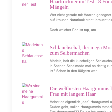
Haartrockner im Test : 8 Föne
Mängeln
Wer nicht gerade mit Haaren gesegnet is
auf krausen Naturlook steht, braucht 
Doch welcher Fön ist top, um ...
Schlauchschal, der mega Mod
zum Selbermachen
Mädels, holt die kuscheligen Schlauch­
in Sachen Schalmode mal so richtig run
ist? Schon in den 80igern war ...
Die weltbesten Haargummis h
Frau mit langem Haar
Heisst es eigentlich „das“ Haargummi
Duden geht, sollen Haargummis tatsächl
Der Haargummi?? Da bin ich trotzig und 