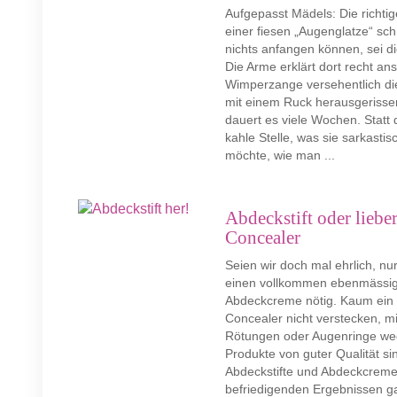
Aufgepasst Mädels: Die richt
einer fiesen „Augenglatze“ schü
nichts anfangen können, sei 
Die Arme erklärt dort recht an
Wimperzange versehentlich di
mit einem Ruck herausgerisse
dauert es viele Wochen. Statt 
kahle Stelle, was sie sarkasti
möchte, wie man ...
Abdeckstift oder liebe
Concealer
Seien wir doch mal ehrlich, n
einen vollkommen ebenmässige
Abdeckcreme nötig. Kaum ein 
Concealer nicht verstecken, m
Rötungen oder Augenringe we
Produkte von guter Qualität si
Abdeckstifte und Abdeckcreme
befriedigenden Ergebnissen ga