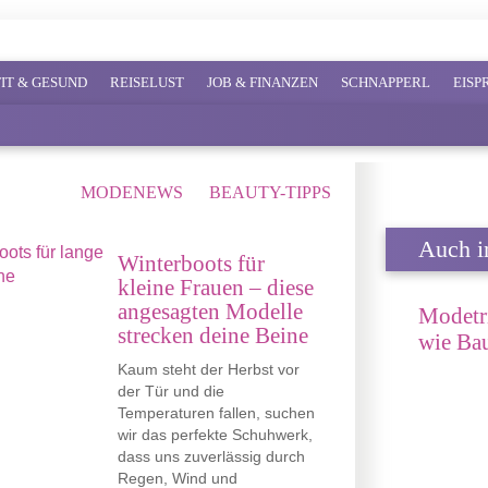
FIT & GESUND
REISELUST
JOB & FINANZEN
SCHNAPPERL
EIS
MODENEWS
BEAUTY-TIPPS
Auch in
Winterboots für
kleine Frauen – diese
angesagten Modelle
Modetr
strecken deine Beine
wie Bau
Kaum steht der Herbst vor
der Tür und die
Temperaturen fallen, suchen
wir das perfekte Schuhwerk,
dass uns zuverlässig durch
Regen, Wind und