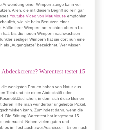
ige Anwendung einer Wimpernzange kann vor
tzen. Allen, die mit diesem Begriff so rein gar
dieses
Youtube Video von MauMouse
empfohlen.
schaulich, wie sie beim Benutzen einer
e Hälfte ihrer Wimpern am rechten oberen Lid
n hat. Bis die neuen Wimpern nachwachsen
dunkler seidiger Wimpern hat sie dort nun eine
sch als „Augenglatze“ bezeichnet. Wer wissen
r Abdeckcreme? Warentest testet 15
ur die wenigsten Frauen haben von Natur aus
n Teint und nie einen Abdeckstift oder
Kosmetiktäschchen, in dem sich diese kleinen
it deren Hilfe man wunderbar ungeliebte Pickel,
gschminken kann. Zumindest dann, wenn die
nd. Die Stiftung Warentest hat insgesamt 15
s untersucht. Neben vielen guten und
b es im Test auch zwei Ausreisser - Einen nach