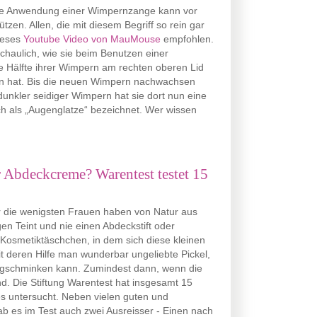
ige Anwendung einer Wimpernzange kann vor
tzen. Allen, die mit diesem Begriff so rein gar
dieses
Youtube Video von MauMouse
empfohlen.
schaulich, wie sie beim Benutzen einer
e Hälfte ihrer Wimpern am rechten oberen Lid
n hat. Bis die neuen Wimpern nachwachsen
dunkler seidiger Wimpern hat sie dort nun eine
sch als „Augenglatze“ bezeichnet. Wer wissen
r Abdeckcreme? Warentest testet 15
ur die wenigsten Frauen haben von Natur aus
n Teint und nie einen Abdeckstift oder
Kosmetiktäschchen, in dem sich diese kleinen
it deren Hilfe man wunderbar ungeliebte Pickel,
gschminken kann. Zumindest dann, wenn die
nd. Die Stiftung Warentest hat insgesamt 15
s untersucht. Neben vielen guten und
b es im Test auch zwei Ausreisser - Einen nach