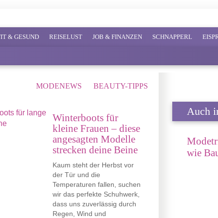
FIT & GESUND
REISELUST
JOB & FINANZEN
SCHNAPPERL
EIS
MODENEWS
BEAUTY-TIPPS
Auch in
Winterboots für
kleine Frauen – diese
angesagten Modelle
Modetr
strecken deine Beine
wie Bau
Kaum steht der Herbst vor
der Tür und die
Temperaturen fallen, suchen
wir das perfekte Schuhwerk,
dass uns zuverlässig durch
Regen, Wind und