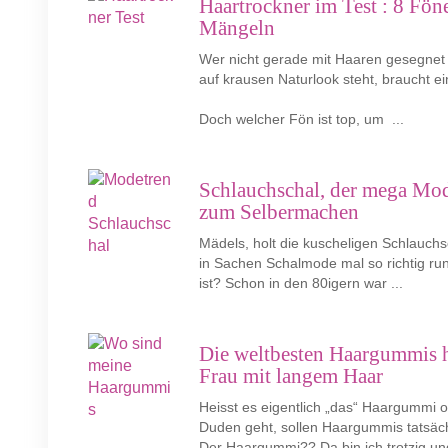
Haartrockner im Test : 8 Föne
Mängeln
Wer nicht gerade mit Haaren gesegnet is
auf krausen Naturlook steht, braucht 
Doch welcher Fön ist top, um ...
Schlauchschal, der mega Mod
zum Selbermachen
Mädels, holt die kuscheligen Schlauch­
in Sachen Schalmode mal so richtig run
ist? Schon in den 80igern war ...
Die weltbesten Haargummis h
Frau mit langem Haar
Heisst es eigentlich „das“ Haargummi
Duden geht, sollen Haargummis tatsächl
Der Haargummi?? Da bin ich trotzig und 