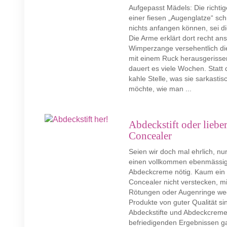
Aufgepasst Mädels: Die richt
einer fiesen „Augenglatze“ schü
nichts anfangen können, sei 
Die Arme erklärt dort recht an
Wimperzange versehentlich di
mit einem Ruck herausgerisse
dauert es viele Wochen. Statt 
kahle Stelle, was sie sarkasti
möchte, wie man ...
Abdeckstift oder liebe
Concealer
Seien wir doch mal ehrlich, n
einen vollkommen ebenmässige
Abdeckcreme nötig. Kaum ein 
Concealer nicht verstecken, m
Rötungen oder Augenringe we
Produkte von guter Qualität si
Abdeckstifte und Abdeckcreme
befriedigenden Ergebnissen ga