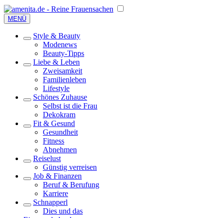
MENÜ
Style & Beauty
Modenews
Beauty-Tipps
Liebe & Leben
Zweisamkeit
Familienleben
Lifestyle
Schönes Zuhause
Selbst ist die Frau
Dekokram
Fit & Gesund
Gesundheit
Fitness
Abnehmen
Reiselust
Günstig verreisen
Job & Finanzen
Beruf & Berufung
Karriere
Schnapperl
Dies und das