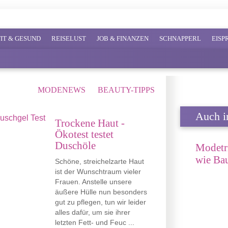
FIT & GESUND
REISELUST
JOB & FINANZEN
SCHNAPPERL
EIS
MODENEWS
BEAUTY-TIPPS
Auch in
Trockene Haut -
Ökotest testet
Duschöle
Modetr
wie Bau
Schöne, streichelzarte Haut
ist der Wunschtraum vieler
Frauen. Anstelle unsere
äußere Hülle nun besonders
gut zu pflegen, tun wir leider
alles dafür, um sie ihrer
letzten Fett- und Feuc ...