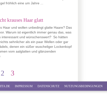
el fröhlich eine um Jahre ...
ht krauses Haar glatt
es Haar und wollen unbedingt glatte Haare? Das
vor. Warum ist eigentlich immer genau das, was
rs interessant und wünschenswert? So hätten
nichts sehnlicher als ein paar Wellen oder gar
ädels, denen ein süßer wuscheliger Lockenkopf
räumen vom aalglatten und glänzenden
)
2
3
ITA.DE
IMPRESSUM
DATENSCHUTZ
NUTZUNGSBEDINGUNGEN