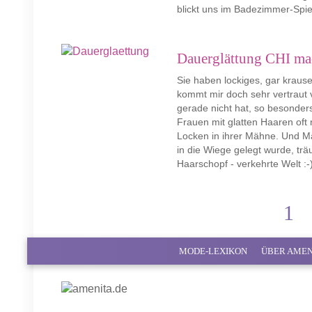
blickt uns im Badezimmer-Spieg
Dauerglättung CHI mac
Sie haben lockiges, gar kraus
kommt mir doch sehr vertraut 
gerade nicht hat, so besonde
Frauen mit glatten Haaren oft 
Locken in ihrer Mähne. Und M
in die Wiege gelegt wurde, t
Haarschopf - verkehrte Welt :-
1
MODE-LEXIKON
ÜBER AMEN