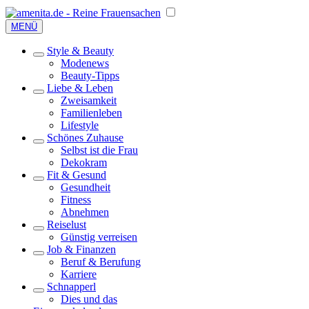
MENÜ
Style & Beauty
Modenews
Beauty-Tipps
Liebe & Leben
Zweisamkeit
Familienleben
Lifestyle
Schönes Zuhause
Selbst ist die Frau
Dekokram
Fit & Gesund
Gesundheit
Fitness
Abnehmen
Reiselust
Günstig verreisen
Job & Finanzen
Beruf & Berufung
Karriere
Schnapperl
Dies und das