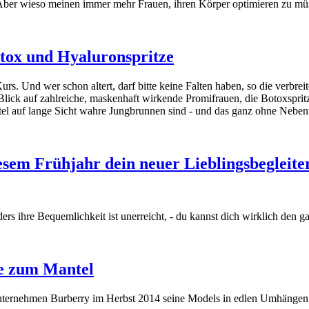
Aber wieso meinen immer mehr Frauen, ihren Körper optimieren zu müssen
otox und Hyaluronspritze
urs. Und wer schon altert, darf bitte keine Falten haben, so die verb
lick auf zahlreiche, maskenhaft wirkende Promifrauen, die Botoxsprit
ittel auf lange Sicht wahre Jungbrunnen sind - und das ganz ohne Nebe
esem Frühjahr dein neuer Lieblingsbegleite
ers ihre Bequemlichkeit ist unerreicht, - du kannst dich wirklich den 
ve zum Mantel
onsunternehmen Burberry im Herbst 2014 seine Models in edlen Umhängen