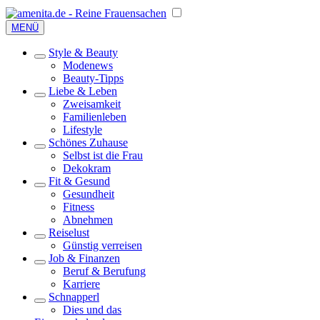
MENÜ
Style & Beauty
Modenews
Beauty-Tipps
Liebe & Leben
Zweisamkeit
Familienleben
Lifestyle
Schönes Zuhause
Selbst ist die Frau
Dekokram
Fit & Gesund
Gesundheit
Fitness
Abnehmen
Reiselust
Günstig verreisen
Job & Finanzen
Beruf & Berufung
Karriere
Schnapperl
Dies und das