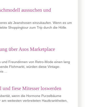
schmodell aussuchen und
mmeres als Jeanshosen einzukaufen. Wenn es um
liebte Shoppingtour zum Trip durch die Hölle.
dung über Asos Marketplace
as und Freundinnen von Retro-Mode einen lang
nde Flohmarkt, würden diese Vintage-
s ...
l und fiese Mitesser loswerden
 Pubertät, wenn die Hormone Purzelbäume
r am weitesten verbreiteten Hautkrankheiten,
.