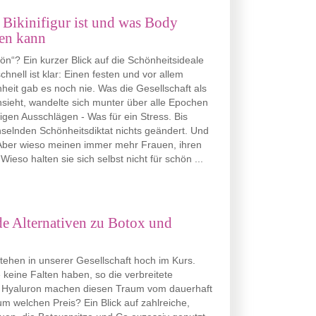
 Bikinifigur ist und was Body
gen kann
ön“? Ein kurzer Blick auf die Schönheitsideale
hnell ist klar: Einen festen und vor allem
heit gab es noch nie. Was die Gesellschaft als
nsieht, wandelte sich munter über alle Epochen
tigen Ausschlägen - Was für ein Stress. Bis
selnden Schönheitsdiktat nichts geändert. Und
 Aber wieso meinen immer mehr Frauen, ihren
ieso halten sie sich selbst nicht für schön ...
e Alternativen zu Botox und
ehen in unserer Gesellschaft hoch im Kurs.
e keine Falten haben, so die verbreitete
d Hyaluron machen diesen Traum vom dauerhaft
um welchen Preis? Ein Blick auf zahlreiche,