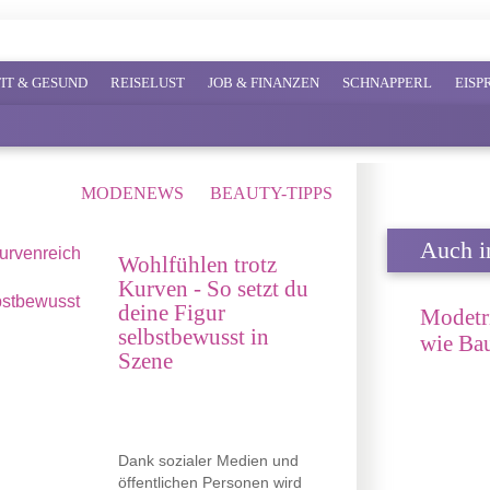
FIT & GESUND
REISELUST
JOB & FINANZEN
SCHNAPPERL
EIS
MODENEWS
BEAUTY-TIPPS
Auch in
Wohlfühlen trotz
Kurven - So setzt du
deine Figur
Modetr
selbstbewusst in
wie Bau
Szene
Dank sozialer Medien und
öffentlichen Personen wird