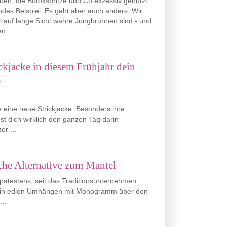
en, die Botoxspritze und Co exzessiv genutzt
des Beispiel. Es geht aber auch anders. Wir
el auf lange Sicht wahre Jungbrunnen sind - und
en.
ckjacke in diesem Frühjahr dein
d
e eine neue Strickjacke. Besonders ihre
nst dich wirklich den ganzen Tag darin
er ...
che Alternative zum Mantel
Spätestens, seit das Traditionsunternehmen
s in edlen Umhängen mit Monogramm über den
...