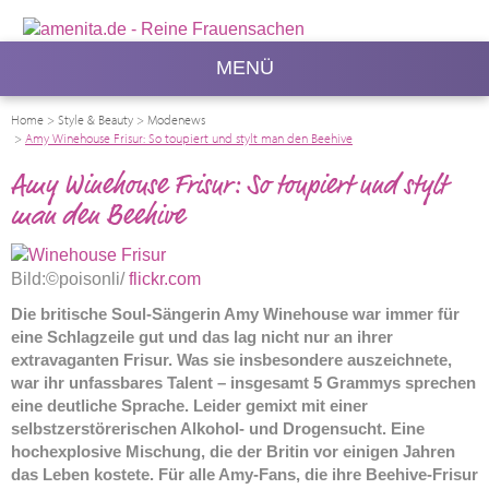
MENÜ
Home
>
Style & Beauty
>
Modenews
>
Amy Winehouse Frisur: So toupiert und stylt man den Beehive
Amy Winehouse Frisur: So toupiert und stylt
man den Beehive
Bild:©poisonli/
flickr.com
Die britische Soul-Sängerin Amy Winehouse war immer für
eine Schlagzeile gut und das lag nicht nur an ihrer
extravaganten Frisur. Was sie insbesondere auszeichnete,
war ihr unfassbares Talent – insgesamt 5 Grammys sprechen
eine deutliche Sprache. Leider gemixt mit einer
selbstzerstörerischen Alkohol- und Drogensucht. Eine
hochexplosive Mischung, die der Britin vor einigen Jahren
das Leben kostete. Für alle Amy-Fans, die ihre Beehive-Frisur