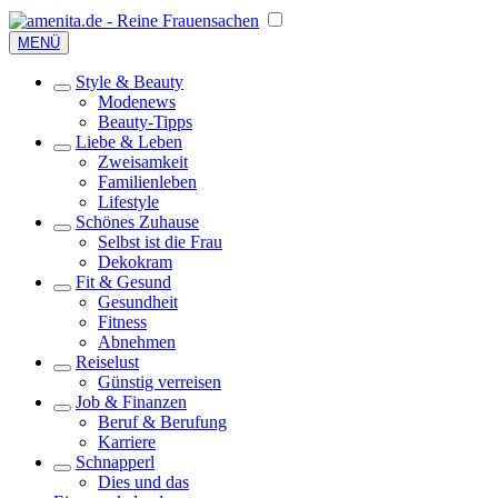
MENÜ
Style & Beauty
Modenews
Beauty-Tipps
Liebe & Leben
Zweisamkeit
Familienleben
Lifestyle
Schönes Zuhause
Selbst ist die Frau
Dekokram
Fit & Gesund
Gesundheit
Fitness
Abnehmen
Reiselust
Günstig verreisen
Job & Finanzen
Beruf & Berufung
Karriere
Schnapperl
Dies und das