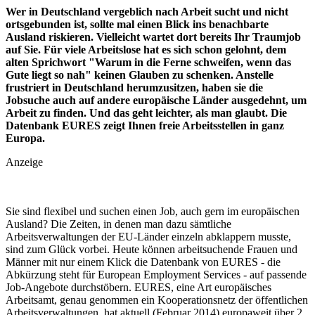
Wer in Deutschland vergeblich nach Arbeit sucht und nicht
ortsgebunden ist, sollte mal einen Blick ins benachbarte
Ausland riskieren. Vielleicht wartet dort bereits Ihr Traumjob
auf Sie. Für viele Arbeitslose hat es sich schon gelohnt, dem
alten Sprichwort "Warum in die Ferne schweifen, wenn das
Gute liegt so nah" keinen Glauben zu schenken. Anstelle
frustriert in Deutschland herumzusitzen, haben sie die
Jobsuche auch auf andere europäische Länder ausgedehnt, um
Arbeit zu finden. Und das geht leichter, als man glaubt. Die
Datenbank EURES zeigt Ihnen freie Arbeitsstellen in ganz
Europa.
Anzeige
Sie sind flexibel und suchen einen Job, auch gern im europäischen
Ausland? Die Zeiten, in denen man dazu sämtliche
Arbeitsverwaltungen der EU-Länder einzeln abklappern musste,
sind zum Glück vorbei. Heute können arbeitsuchende Frauen und
Männer mit nur einem Klick die Datenbank von EURES - die
Abkürzung steht für European Employment Services - auf passende
Job-Angebote durchstöbern. EURES, eine Art europäisches
Arbeitsamt, genau genommen ein Kooperationsnetz der öffentlichen
Arbeitsverwaltungen, hat aktuell (Februar 2014) europaweit über 2