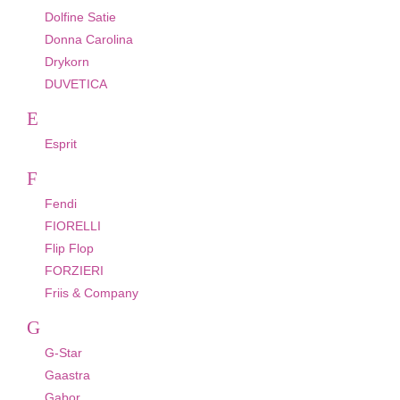
Dolfine Satie
Donna Carolina
Drykorn
DUVETICA
E
Esprit
F
Fendi
FIORELLI
Flip Flop
FORZIERI
Friis & Company
G
G-Star
Gaastra
Gabor