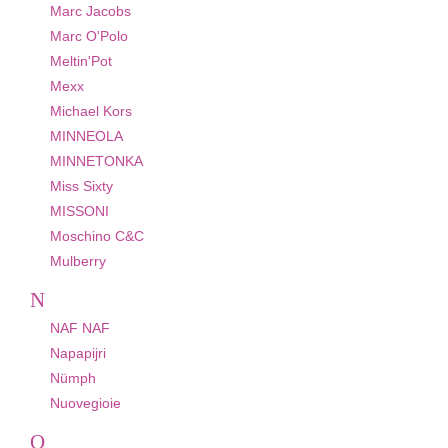
Marc Jacobs
Marc O'Polo
Meltin'Pot
Mexx
Michael Kors
MINNEOLA
MINNETONKA
Miss Sixty
MISSONI
Moschino C&C
Mulberry
N
NAF NAF
Napapijri
Nümph
Nuovegioie
O