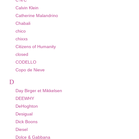
C'N'C
Calvin Klein
Catherine Malandrino
Chabali
chico
chixxs
Citizens of Humanity
closed
CODELLO
Copo de Nieve
D
Day Birger et Mikkelsen
DEEWHY
DeHoghton
Desigual
Dick Boons
Diesel
Dolce & Gabbana