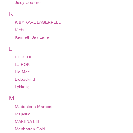
Juicy Couture
K
K BY KARL LAGERFELD
Keds
Kenneth Jay Lane
L
L.CREDI
La ROK
Lia Mae
Liebeskind
Lykkelig
M
Maddalena Marconi
Majestic
MAKENA LEI
Manhattan Gold