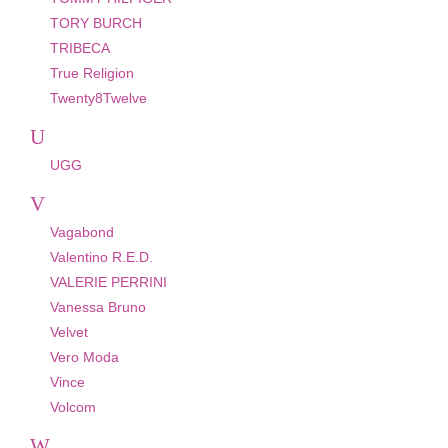
TORY BURCH
TRIBECA
True Religion
Twenty8Twelve
U
UGG
V
Vagabond
Valentino R.E.D.
VALERIE PERRINI
Vanessa Bruno
Velvet
Vero Moda
Vince
Volcom
W