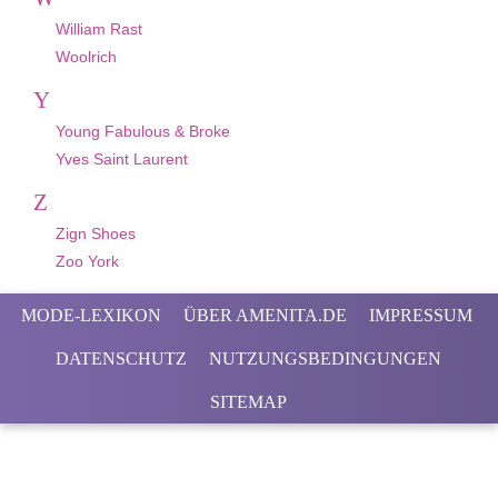
William Rast
Woolrich
Y
Young Fabulous & Broke
Yves Saint Laurent
Z
Zign Shoes
Zoo York
MODE-LEXIKON
ÜBER AMENITA.DE
IMPRESSUM
DATENSCHUTZ
NUTZUNGSBEDINGUNGEN
SITEMAP