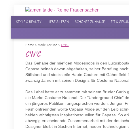
STYLE & BEAUTY
LIEBE & LEBEN
SCHÖNES ZUHAUSE
FIT & GESU
Home
>
Mode-Lexikon
>
C'N'C
C'N'C
Das Gehabe der miefigen Modesnobs in den Luxusboutiqu
Capasa beinah davon abgehalten, seiner Berufung na
Stillstand und stocksteife Haute-Couture mit Gähneffekt 
zwanzig Jahren mit seinen Designs für Costume National
Das Label hatte er zusammen mit seinem Bruder Carlo ge
die Marke Costume National. Der "Underground Chic" der 
ein jüngeres Publikum angesprochen werden. Jungen F
Fashionfreunden wollte Capasa Mode auf den Leib schnei
beiden wichtigsten Inspirationsquellen für Capasa. So erk
abwegig erscheinende Zusammenarbeit mit der deutsch
Designer bleibt in Sachen Internet, neuen Technologie