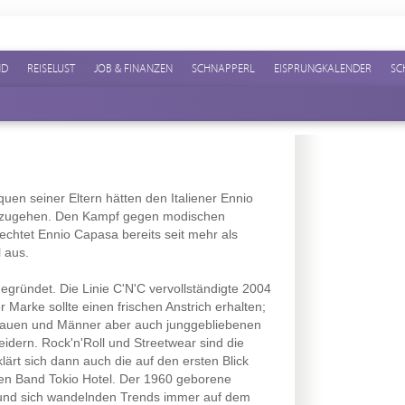
ND
REISELUST
JOB & FINANZEN
SCHNAPPERL
EISPRUNGKALENDER
SC
en seiner Eltern hätten den Italiener Ennio
chzugehen. Den Kampf gegen modischen
fechtet Ennio Capasa bereits seit mehr als
 aus.
gründet. Die Linie C'N'C vervollständigte 2004
Marke sollte einen frischen Anstrich erhalten;
rauen und Männer aber auch junggebliebenen
dern. Rock'n'Roll und Streetwear sind die
lärt sich dann auch die auf den ersten Blick
en Band Tokio Hotel. Der 1960 geborene
n und sich wandelnden Trends immer auf dem