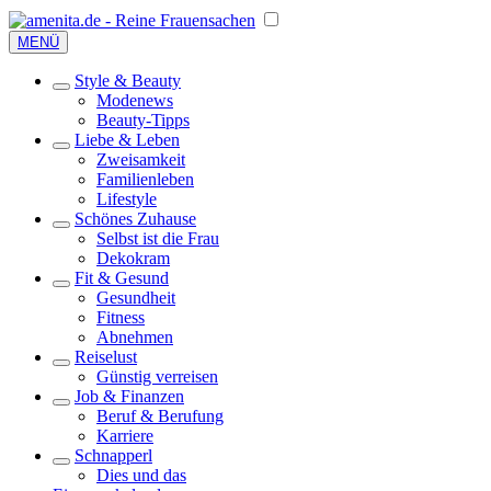
MENÜ
Style & Beauty
Modenews
Beauty-Tipps
Liebe & Leben
Zweisamkeit
Familienleben
Lifestyle
Schönes Zuhause
Selbst ist die Frau
Dekokram
Fit & Gesund
Gesundheit
Fitness
Abnehmen
Reiselust
Günstig verreisen
Job & Finanzen
Beruf & Berufung
Karriere
Schnapperl
Dies und das