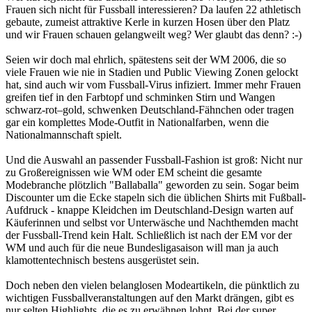
Frauen sich nicht für Fussball interessieren? Da laufen 22 athletisch
gebaute, zumeist attraktive Kerle in kurzen Hosen über den Platz
und wir Frauen schauen gelangweilt weg? Wer glaubt das denn? :-)
Seien wir doch mal ehrlich, spätestens seit der WM 2006, die so
viele Frauen wie nie in Stadien und Public Viewing Zonen gelockt
hat, sind auch wir vom Fussball-Virus infiziert. Immer mehr Frauen
greifen tief in den Farbtopf und schminken Stirn und Wangen
schwarz-rot–gold, schwenken Deutschland-Fähnchen oder tragen
gar ein komplettes Mode-Outfit in Nationalfarben, wenn die
Nationalmannschaft spielt.
Und die Auswahl an passender Fussball-Fashion ist groß: Nicht nur
zu Großereignissen wie WM oder EM scheint die gesamte
Modebranche plötzlich "Ballaballa" geworden zu sein. Sogar beim
Discounter um die Ecke stapeln sich die üblichen Shirts mit Fußball-
Aufdruck - knappe Kleidchen im Deutschland-Design warten auf
Käuferinnen und selbst vor Unterwäsche und Nachthemden macht
der Fussball-Trend kein Halt. Schließlich ist nach der EM vor der
WM und auch für die neue Bundesligasaison will man ja auch
klamottentechnisch bestens ausgerüstet sein.
Doch neben den vielen belanglosen Modeartikeln, die pünktlich zu
wichtigen Fussballveranstaltungen auf den Markt drängen, gibt es
nur selten Highlights, die es zu erwähnen lohnt. Bei der super