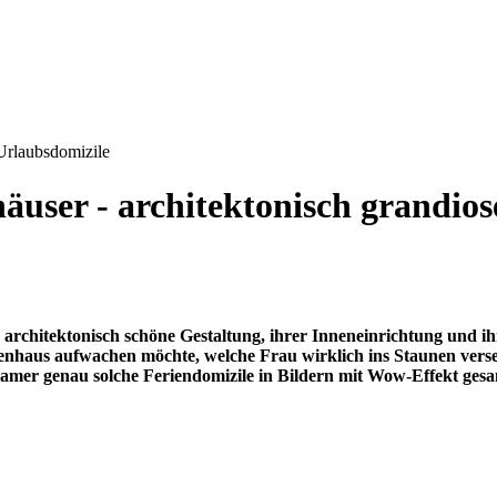
 Urlaubsdomizile
äuser - architektonisch grandio
re architektonisch schöne Gestaltung, ihrer Inneneinrichtung un
enhaus aufwachen möchte, welche Frau wirklich ins Staunen versetzt
amer genau solche Feriendomizile in Bildern mit Wow-Effekt ges