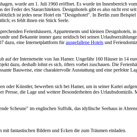
nhagen, wurde am 1. Juli 1960 eröffnet. Es wurde im Innenbereich vom
s der Feder des Stararchitekten. Designhotels gibt es also nicht erst s
plötzlich ist jedes neue Hotel ein "Designhotel". In Berlin zum Beispi
ch; es fehlt ihnen ein Stück Seele.
sprechenden Ferienhäusern, Appartements und kleinen Designhotels, in
eunde und Bekannte immer ganz neidisch bei seinen Urlaubserzählunge
 dazu, eine Internetplattform für
ausgefallene Hotels
und Feriendomizi
ub auf der Internetseite von Jan Hamer. Ungefähr 160 Häuser in 14 eu
ekt dazu, deshalb lohnt es sich, öfters vorbei zuschauen. Die Ferien
ante Bauweise, eine charaktervolle Ausstattung und eine perfekte Lage
kten oder Künstler, bewerben sich bei Hamer, um in seiner Kartei auf
der Presse, die Lage und weitere Besonderheiten des Urlaubsdomizils. M
de Scheune" im englischen Suffolk, das idyllische Seehaus in Ahrensh
n mit fantastischen Bildern und Ecken die zum Träumen einladen.