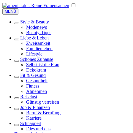
MENÜ
Style & Beauty
Modenews
Beauty-Tipps
Liebe & Leben
Zweisamkeit
Familienleben
Lifestyle
Schönes Zuhause
Selbst ist die Frau
Dekokram
Fit & Gesund
Gesundheit
Fitness
Abnehmen
Reiselust
Günstig verreisen
Job & Finanzen
Beruf & Berufung
Karriere
Schnapperl
Dies und das