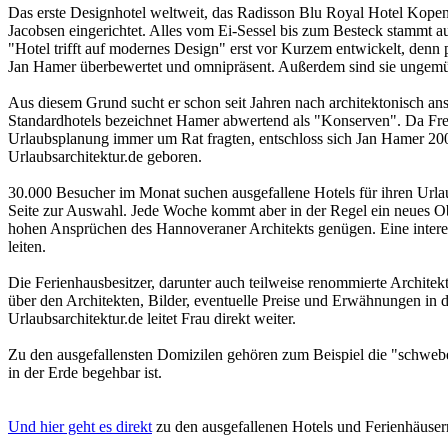
Das erste Designhotel weltweit, das Radisson Blu Royal Hotel Kope
Jacobsen eingerichtet. Alles vom Ei-Sessel bis zum Besteck stammt au
"Hotel trifft auf modernes Design" erst vor Kurzem entwickelt, denn 
Jan Hamer überbewertet und omnipräsent. Außerdem sind sie ungemütli
Aus diesem Grund sucht er schon seit Jahren nach architektonisch an
Standardhotels bezeichnet Hamer abwertend als "Konserven". Da Fr
Urlaubsplanung immer um Rat fragten, entschloss sich Jan Hamer 2007
Urlaubsarchitektur.de geboren.
30.000 Besucher im Monat suchen ausgefallene Hotels für ihren Urla
Seite zur Auswahl. Jede Woche kommt aber in der Regel ein neues Obj
hohen Ansprüchen des Hannoveraner Architekts genügen. Eine interess
leiten.
Die Ferienhausbesitzer, darunter auch teilweise renommierte Archite
über den Architekten, Bilder, eventuelle Preise und Erwähnungen in 
Urlaubsarchitektur.de leitet Frau direkt weiter.
Zu den ausgefallensten Domizilen gehören zum Beispiel die "schweben
in der Erde begehbar ist.
Und hier geht es direkt
zu den ausgefallenen Hotels und Ferienhäuser