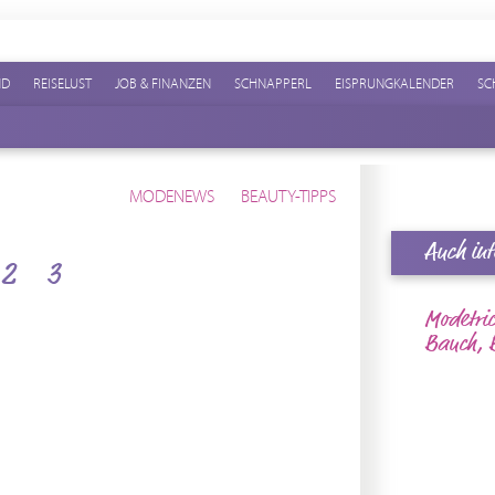
ND
REISELUST
JOB & FINANZEN
SCHNAPPERL
EISPRUNGKALENDER
SC
MODENEWS
BEAUTY-TIPPS
Auch int
2
3
Modetric
Bauch, B