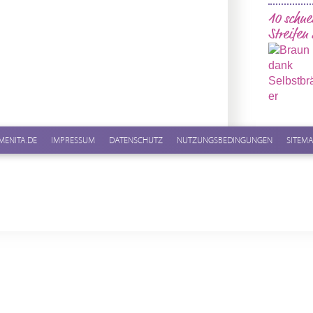
10 schne
Streifen
MENITA.DE
IMPRESSUM
DATENSCHUTZ
NUTZUNGSBEDINGUNGEN
SITEM