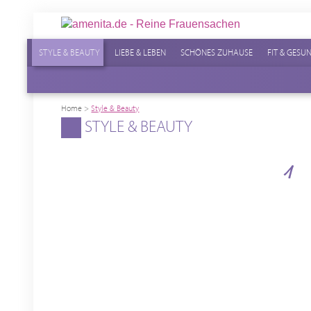
STYLE & BEAUTY
LIEBE & LEBEN
SCHÖNES ZUHAUSE
FIT & GESU
Home
>
Style & Beauty
STYLE & BEAUTY
1