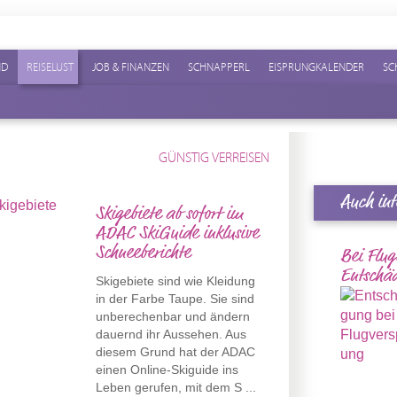
ND
REISELUST
JOB & FINANZEN
SCHNAPPERL
EISPRUNGKALENDER
SC
GÜNSTIG VERREISEN
Auch int
Skigebiete ab sofort im
ADAC SkiGuide inklusive
Schneeberichte
Bei Flug
Entschä
Skigebiete sind wie Kleidung
in der Farbe Taupe. Sie sind
unberechenbar und ändern
dauernd ihr Aussehen. Aus
diesem Grund hat der ADAC
einen Online-Skiguide ins
Leben gerufen, mit dem S ...