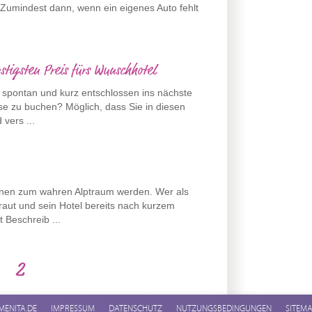
umindest dann, wenn ein eigenes Auto fehlt
nstigsten Preis fürs Wunschhotel
 spontan und kurz entschlossen ins nächste
e zu buchen? Möglich, dass Sie in diesen
vers ...
nen zum wahren Alptraum werden. Wer als
raut und sein Hotel bereits nach kurzem
 Beschreib ...
2
MENITA.DE
IMPRESSUM
DATENSCHUTZ
NUTZUNGSBEDINGUNGEN
SITEM