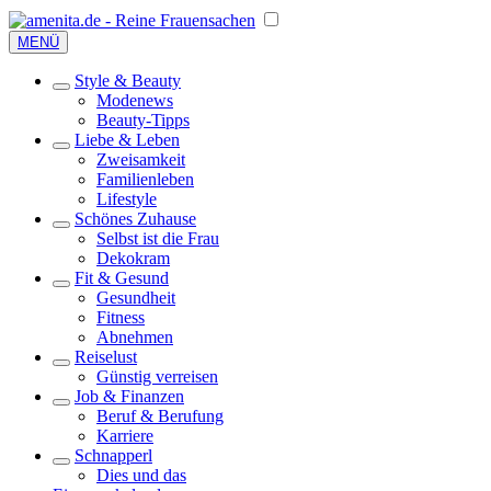
MENÜ
Style & Beauty
Modenews
Beauty-Tipps
Liebe & Leben
Zweisamkeit
Familienleben
Lifestyle
Schönes Zuhause
Selbst ist die Frau
Dekokram
Fit & Gesund
Gesundheit
Fitness
Abnehmen
Reiselust
Günstig verreisen
Job & Finanzen
Beruf & Berufung
Karriere
Schnapperl
Dies und das