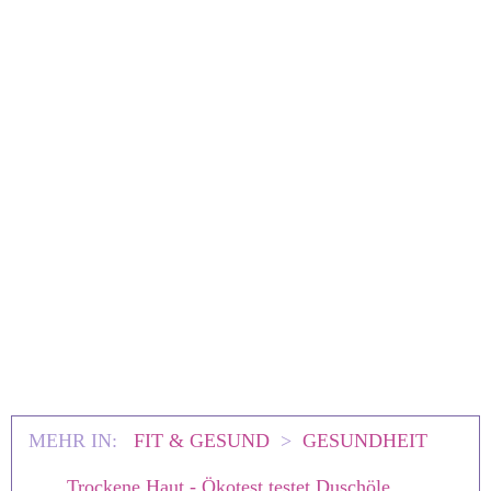
MEHR IN:
FIT & GESUND
>
GESUNDHEIT
Trockene Haut - Ökotest testet Duschöle