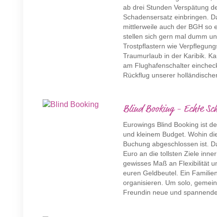
ab drei Stunden Verspätung de
Schadensersatz einbringen. D
mittlerweile auch der BGH so e
stellen sich gern mal dumm un
Trostpflastern wie Verpflegun
Traumurlaub in der Karibik. K
am Flughafenschalter eincheck
Rückflug unserer holländischen
Blind Booking - Echte Sc
Eurowings Blind Booking ist d
und kleinem Budget. Wohin die 
Buchung abgeschlossen ist. D
Euro an die tollsten Ziele inne
gewisses Maß an Flexibilität 
euren Geldbeutel. Ein Familien
organisieren. Um solo, gemei
Freundin neue und spannende O