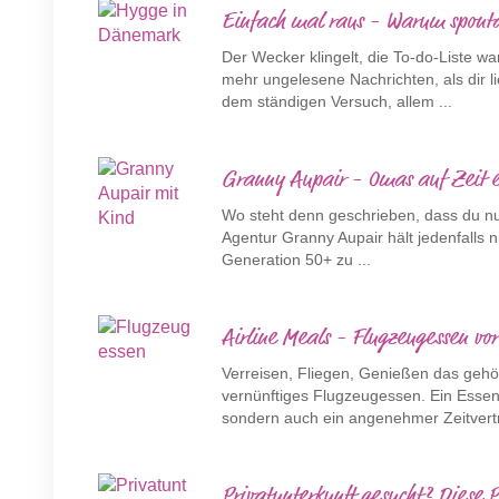
Einfach mal raus - Warum spontan
Der Wecker klingelt, die To-do-Liste w
mehr ungelesene Nachrichten, als dir li
dem ständigen Versuch, allem ...
Granny Aupair - Omas auf Zeit e
Wo steht denn geschrieben, dass du nur
Agentur Granny Aupair hält jedenfalls 
Generation 50+ zu ...
Airline Meals - Flugzeugessen vor
Verreisen, Fliegen, Genießen das gehö
vernünftiges Flugzeugessen. Ein Essen 
sondern auch ein angenehmer Zeitvertre
Privatunterkunft gesucht? Diese P