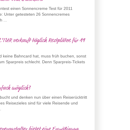
rentest einen Sonnencreme Test für 2011
igte: Unter getesteten 26 Sonnencremes
h ...
L'TUR verkauft täglich Restplätze für 19
nd keine Bahncard hat, muss früh buchen, sonst
zum Sparpreis schlecht. Denn Sparpreis-Tickets
infach möglich?
bucht und denken nun über einen Reiserücktritt
s Reisezieles sind für viele Reisende und
.
severanstalter bietet eine Ermäßigung