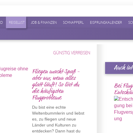
ND
REISELUST
JOB & FINANZEN
SCHNAPPERL
EISPRUNGKALENDER
SC
GÜNSTIG VERREISEN
Auch int
Fliegen macht Spaß -
aber nur, wenn alles
glatt läuft! So löst du
Bei Flug
die häufigsten
Entschä
Flugprobleme
Du bist eine echte
Weltenbummlerin und liebst
es, zu fliegen und neue
Länder und Kulturen zu
entdecken? Dann hast du