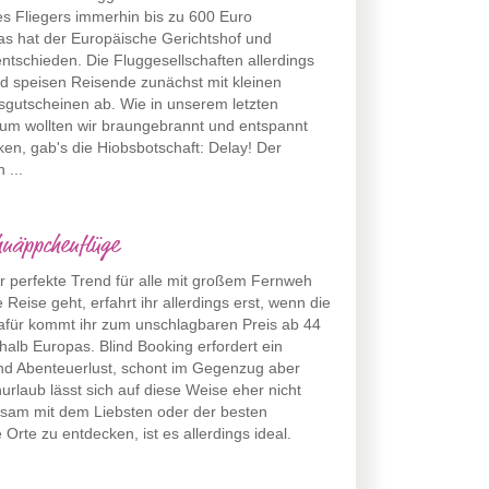
s Fliegers immerhin bis zu 600 Euro
as hat der Europäische Gerichtshof und
ntschieden. Die Fluggesellschaften allerdings
d speisen Reisende zunächst mit kleinen
gsgutscheinen ab. Wie in unserem letzten
aum wollten wir braungebrannt und entspannt
en, gab's die Hiobsbotschaft: Delay! Der
 ...
hnäppchenflüge
er perfekte Trend für alle mit großem Fernweh
Reise geht, erfahrt ihr allerdings erst, wenn die
afür kommt ihr zum unschlagbaren Preis ab 44
rhalb Europas. Blind Booking erfordert ein
und Abenteuerlust, schont im Gegenzug aber
urlaub lässt sich auf diese Weise eher nicht
nsam mit dem Liebsten oder der besten
rte zu entdecken, ist es allerdings ideal.