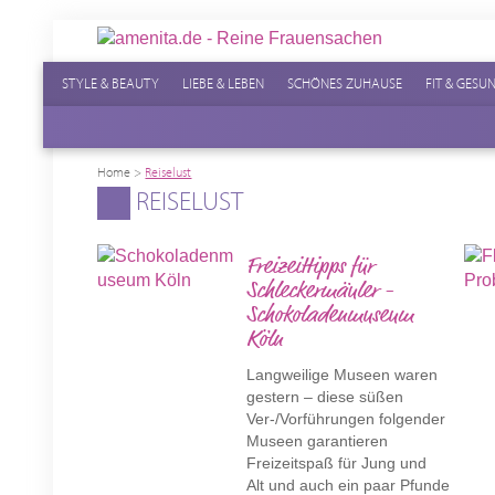
STYLE & BEAUTY
LIEBE & LEBEN
SCHÖNES ZUHAUSE
FIT & GESU
Home
>
Reiselust
REISELUST
Freizeittipps für
Schleckermäuler -
Schokoladenmuseum
Köln
Langweilige Museen waren
gestern – diese süßen
Ver-/Vorführungen folgender
Museen garantieren
Freizeitspaß für Jung und
Alt und auch ein paar Pfunde