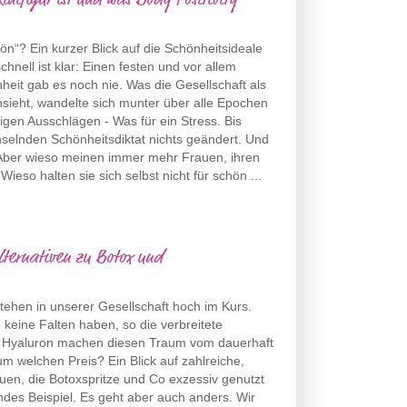
inifigur ist und was Body Positivity
ön“? Ein kurzer Blick auf die Schönheitsideale
hnell ist klar: Einen festen und vor allem
heit gab es noch nie. Was die Gesellschaft als
nsieht, wandelte sich munter über alle Epochen
tigen Ausschlägen - Was für ein Stress. Bis
selnden Schönheitsdiktat nichts geändert. Und
 Aber wieso meinen immer mehr Frauen, ihren
ieso halten sie sich selbst nicht für schön ...
lternativen zu Botox und
ehen in unserer Gesellschaft hoch im Kurs.
e keine Falten haben, so die verbreitete
d Hyaluron machen diesen Traum vom dauerhaft
um welchen Preis? Ein Blick auf zahlreiche,
en, die Botoxspritze und Co exzessiv genutzt
des Beispiel. Es geht aber auch anders. Wir