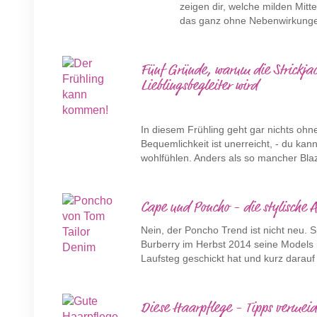
zeigen dir, welche milden Mitt
das ganz ohne Nebenwirkung
Fünf Gründe, warum die Strickjac
Lieblingsbegleiter wird
In diesem Frühling geht gar nichts ohn
Bequemlichkeit ist unerreicht, - du kan
wohlfühlen. Anders als so mancher Blaz
Cape und Poncho - die stylische 
Nein, der Poncho Trend ist nicht neu. 
Burberry im Herbst 2014 seine Model
Laufsteg geschickt hat und kurz darauf 
Diese Haarpflege - Tipps vermeid