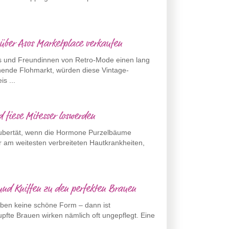
 über Asos Marketplace verkaufen
as und Freundinnen von Retro-Mode einen lang
nde Flohmarkt, würden diese Vintage-
s ...
 fiese Mitesser loswerden
 Pubertät, wenn die Hormone Purzelbäume
r am weitesten verbreiteten Hautkrankheiten,
.
und Kniffen zu den perfekten Brauen
haben keine schöne Form – dann ist
fte Brauen wirken nämlich oft ungepflegt. Eine