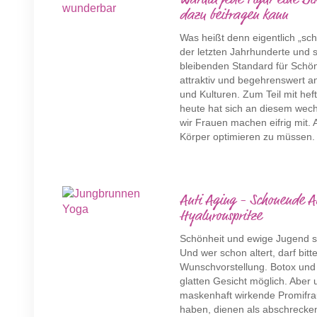
Warum jede Figur eine Bik
dazu beitragen kann
Was heißt denn eigentlich „sch
der letzten Jahrhunderte und sc
bleibenden Standard für Schön
attraktiv und begehrenswert a
und Kulturen. Zum Teil mit hef
heute hat sich an diesem wech
wir Frauen machen eifrig mit.
Körper optimieren zu müssen. W
Anti Aging - Schonende A
Hyaluronspritze
Schönheit und ewige Jugend st
Und wer schon altert, darf bitt
Wunschvorstellung. Botox un
glatten Gesicht möglich. Aber 
maskenhaft wirkende Promifrau
haben, dienen als abschrecken