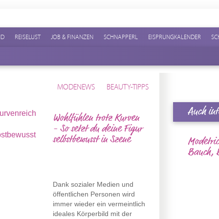
ND
REISELUST
JOB & FINANZEN
SCHNAPPERL
EISPRUNGKALENDER
SC
MODENEWS
BEAUTY-TIPPS
Auch int
Wohlfühlen trotz Kurven
- So setzt du deine Figur
selbstbewusst in Szene
Modetric
Bauch, B
Dank sozialer Medien und
öffentlichen Personen wird
immer wieder ein vermeintlich
ideales Körperbild mit der