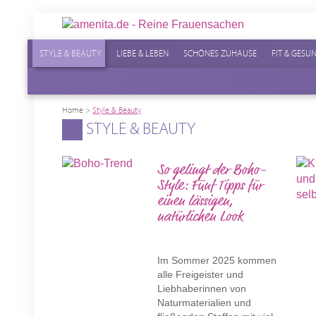
STYLE & BEAUTY
LIEBE & LEBEN
SCHÖNES ZUHAUSE
FIT & GESU
Home
>
Style & Beauty
STYLE & BEAUTY
So gelingt der Boho-
Style: Fünf Tipps für
einen lässigen,
natürlichen Look
Im Sommer 2025 kommen
alle Freigeister und
Liebhaberinnen von
Naturmaterialien und