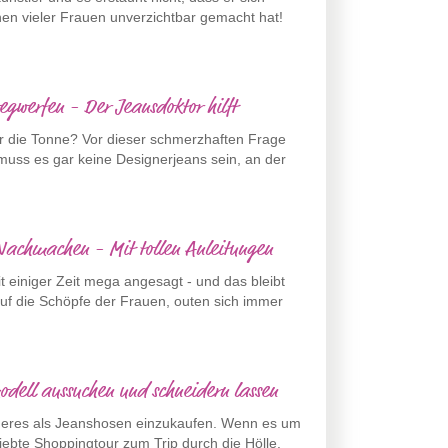
hen vieler Frauen unverzichtbar gemacht hat!
wegwerfen - Der Jeansdoktor hilft
 für die Tonne? Vor dieser schmerzhaften Frage
muss es gar keine Designerjeans sein, an der
 Nachmachen - Mit tollen Anleitungen
t einiger Zeit mega angesagt - und das bleibt
auf die Schöpfe der Frauen, outen sich immer
ell aussuchen und schneidern lassen
mmeres als Jeanshosen einzukaufen. Wenn es um
liebte Shoppingtour zum Trip durch die Hölle.