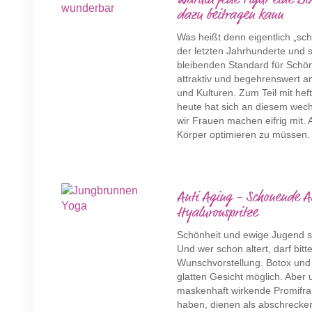
Warum jede Figur eine Bik
dazu beitragen kann
Was heißt denn eigentlich „sch
der letzten Jahrhunderte und sc
bleibenden Standard für Schön
attraktiv und begehrenswert a
und Kulturen. Zum Teil mit hef
heute hat sich an diesem wech
wir Frauen machen eifrig mit.
Körper optimieren zu müssen. W
Anti Aging - Schonende A
Hyaluronspritze
Schönheit und ewige Jugend st
Und wer schon altert, darf bitt
Wunschvorstellung. Botox un
glatten Gesicht möglich. Aber 
maskenhaft wirkende Promifrau
haben, dienen als abschrecken