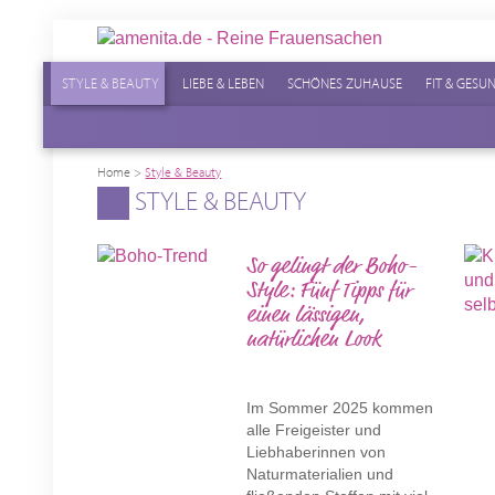
STYLE & BEAUTY
LIEBE & LEBEN
SCHÖNES ZUHAUSE
FIT & GESU
Home
>
Style & Beauty
STYLE & BEAUTY
So gelingt der Boho-
Style: Fünf Tipps für
einen lässigen,
natürlichen Look
Im Sommer 2025 kommen
alle Freigeister und
Liebhaberinnen von
Naturmaterialien und