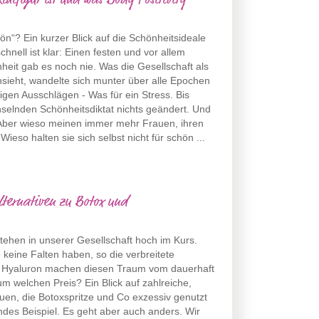
inifigur ist und was Body Positivity
ön“? Ein kurzer Blick auf die Schönheitsideale
hnell ist klar: Einen festen und vor allem
heit gab es noch nie. Was die Gesellschaft als
nsieht, wandelte sich munter über alle Epochen
tigen Ausschlägen - Was für ein Stress. Bis
selnden Schönheitsdiktat nichts geändert. Und
 Aber wieso meinen immer mehr Frauen, ihren
ieso halten sie sich selbst nicht für schön ...
lternativen zu Botox und
ehen in unserer Gesellschaft hoch im Kurs.
e keine Falten haben, so die verbreitete
d Hyaluron machen diesen Traum vom dauerhaft
um welchen Preis? Ein Blick auf zahlreiche,
en, die Botoxspritze und Co exzessiv genutzt
des Beispiel. Es geht aber auch anders. Wir