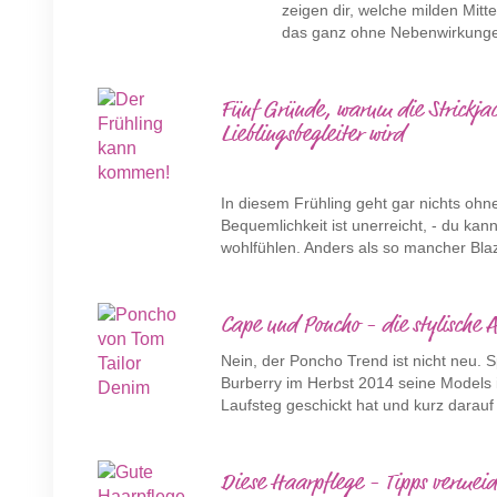
zeigen dir, welche milden Mitt
das ganz ohne Nebenwirkung
Fünf Gründe, warum die Strickjac
Lieblingsbegleiter wird
In diesem Frühling geht gar nichts ohn
Bequemlichkeit ist unerreicht, - du kan
wohlfühlen. Anders als so mancher Blaz
Cape und Poncho - die stylische 
Nein, der Poncho Trend ist nicht neu. 
Burberry im Herbst 2014 seine Model
Laufsteg geschickt hat und kurz darauf 
Diese Haarpflege - Tipps vermeid