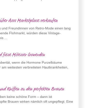
 über Asos Marketplace verkaufen
as und Freundinnen von Retro-Mode einen lang
nde Flohmarkt, würden diese Vintage-
s ...
 fiese Mitesser loswerden
 Pubertät, wenn die Hormone Purzelbäume
r am weitesten verbreiteten Hautkrankheiten,
.
und Kniffen zu den perfekten Brauen
haben keine schöne Form – dann ist
fte Brauen wirken nämlich oft ungepflegt. Eine