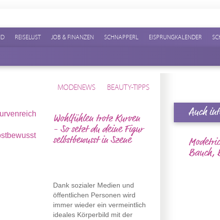
ND
REISELUST
JOB & FINANZEN
SCHNAPPERL
EISPRUNGKALENDER
SC
MODENEWS
BEAUTY-TIPPS
Auch int
Wohlfühlen trotz Kurven
- So setzt du deine Figur
selbstbewusst in Szene
Modetric
Bauch, B
Dank sozialer Medien und
öffentlichen Personen wird
immer wieder ein vermeintlich
ideales Körperbild mit der