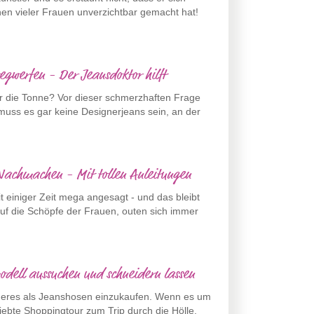
hen vieler Frauen unverzichtbar gemacht hat!
wegwerfen - Der Jeansdoktor hilft
 für die Tonne? Vor dieser schmerzhaften Frage
muss es gar keine Designerjeans sein, an der
 Nachmachen - Mit tollen Anleitungen
t einiger Zeit mega angesagt - und das bleibt
auf die Schöpfe der Frauen, outen sich immer
ell aussuchen und schneidern lassen
mmeres als Jeanshosen einzukaufen. Wenn es um
liebte Shoppingtour zum Trip durch die Hölle.