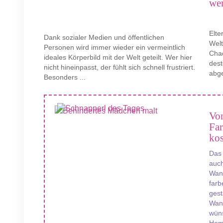
we
Elte
Dank sozialer Medien und öffentlichen
Wel
Personen wird immer wieder ein vermeintlich
Chao
ideales Körperbild mit der Welt geteilt. Wer hier
des
nicht hineinpasst, der fühlt sich schnell frustriert.
abge
Besonders ...
Von
Fa
kos
Das
auch
Wand
farb
gest
Wan
wüns