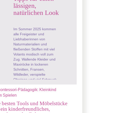
lässigen,
natürlichen Look
Im Sommer 2025 kommen
alle Freigeister und
Liebhaberinnen von
Naturmaterialien und
fließenden Stoffen mit viel
Volants modisch voll zum
Zug. Wallende Kleider und
Maxiröcke in lockeren
Schnitten, Fransen,
Wildleder, verspielte
Ohrringe und viel Schmuck,
die sieht man aktuell nicht
nur auf ...
 besten Tools und Möbelstücke
 ein kinderfreundliches,