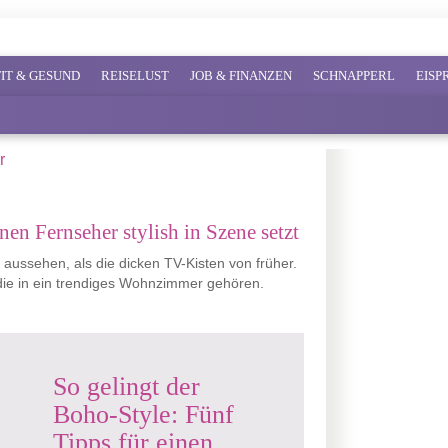
FIT & GESUND
REISELUST
JOB & FINANZEN
SCHNAPPERL
EIS
en Fernseher stylish in Szene setzt
ssehen, als die dicken TV-Kisten von früher.
die in ein trendiges Wohnzimmer gehören.
So gelingt der
Boho-Style: Fünf
Tipps für einen