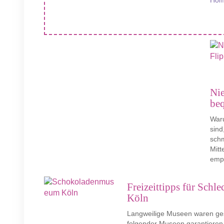
Hom
Nie
be
Waru
sind
sch
Mitt
empf
Freizeittipps für Sch
Köln
Langweilige Museen waren ges
folgender Museen garantieren 