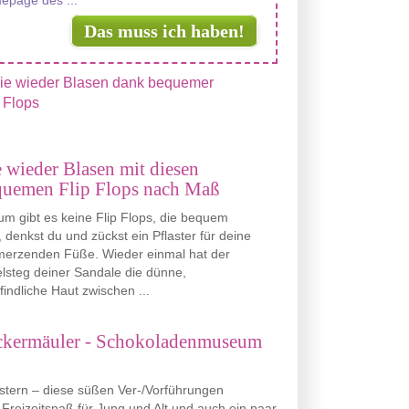
epage des ...
Das muss ich haben!
 wieder Blasen mit diesen
quemen Flip Flops nach Maß
m gibt es keine Flip Flops, die bequem
, denkst du und zückst ein Pflaster für deine
merzenden Füße. Wieder einmal hat der
elsteg deiner Sandale die dünne,
indliche Haut zwischen ...
leckermäuler - Schokoladenmuseum
tern – diese süßen Ver-/Vorführungen
Freizeitspaß für Jung und Alt und auch ein paar