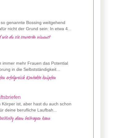
s so genannte Bossing weitgehend
ür nicht der Grund sein: In etwa 4...
d wie du sie souverän nimmst
nen immer mehr Frauen das Potential
rung in die Selbstständigkeit...
en erfolgreich Kontakte knüpfen
n Körper ist, aber hast du auch schon
r deine berufliche Laufbah...
ositivity dazu beitragen kann