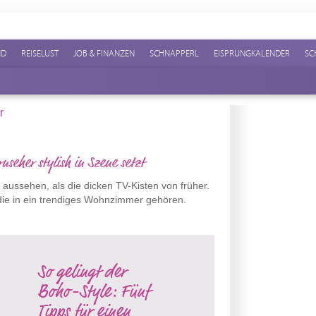
ND
REISELUST
JOB & FINANZEN
SCHNAPPERL
EISPRUNGKALENDER
SC
nseher stylish in Szene setzt
ssehen, als die dicken TV-Kisten von früher.
die in ein trendiges Wohnzimmer gehören.
So gelingt der
Boho-Style: Fünf
Tipps für einen