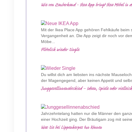
Wie von Zauberhand - Ikea App bringt Ikea Möbel in 
Mit der Ikea Place App gehören Fehlkäufe beim
Vergangenheit an. Die App zeigt dir noch vor de
Möbe...
Plötzlich wieder Single
Du willst dich am liebsten ins nächste Mauseloch 
der Magengegend, aber keinen Appetit und selbs
Junggesellinnenabschied – Ideen, Spiele oder vielleich
Jahrzehntelang hatten nur die Männer den ganz
einer Hochzeit ging. Der Bräutigam zog mit sein
Was Sie bei Lippenherpes tun können