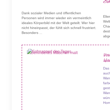
Zuh
Dank sozialer Medien und öffentlichen
Elte
Personen wird immer wieder ein vermeintlich
Wel
ideales Körperbild mit der Welt geteilt. Wer hier
Chao
nicht hineinpasst, der fühlt sich schnell frustriert.
des
Besonders ...
abge
Von
Wan
Das
auch
Wand
farb
gest
Wan
wüns
Hom