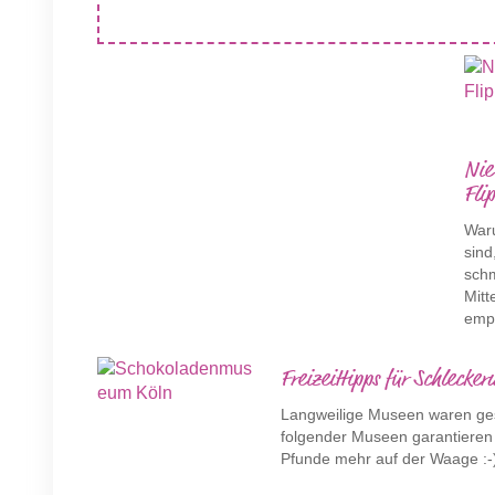
Nie
Fli
Waru
sind
sch
Mitt
empf
Freizeittipps für Schleck
Langweilige Museen waren ges
folgender Museen garantieren 
Pfunde mehr auf der Waage :-