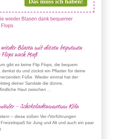
Das muss ich haben!
 wieder Blasen mit diesen bequemen
p Flops nach Maß
m gibt es keine Flip Flops, die bequem
, denkst du und zückst ein Pflaster für deine
merzenden Füße. Wieder einmal hat der
elsteg deiner Sandale die dünne,
indliche Haut zwischen ...
ermäuler - Schokoladenmuseum Köln
tern – diese süßen Ver-/Vorführungen
Freizeitspaß für Jung und Alt und auch ein paar
).