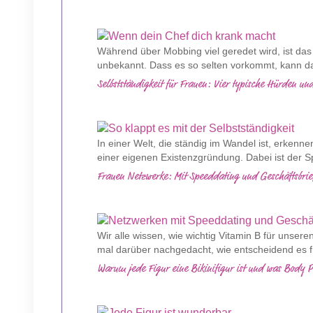
Während über Mobbing viel geredet wird, ist da
unbekannt. Dass es so selten vorkommt, kann daf
Selbstständigkeit für Frauen: Vier typische Hürden un
In einer Welt, die ständig im Wandel ist, erken
einer eigenen Existenzgründung. Dabei ist der Sp
Frauen Netzwerke: Mit Speeddating und Geschäftsbrief
Wir alle wissen, wie wichtig Vitamin B für unsere
mal darüber nachgedacht, wie entscheidend es fü
Warum jede Figur eine Bikinifigur ist und was Body P