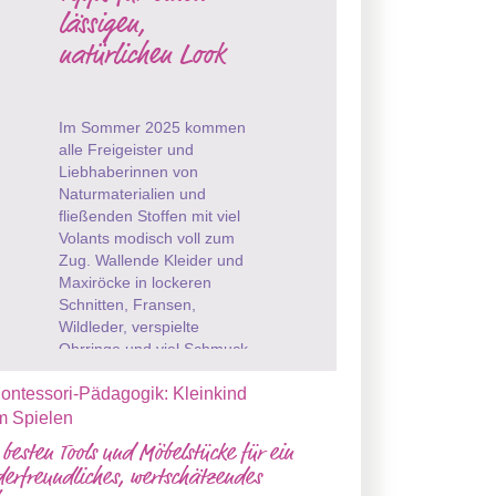
lässigen,
natürlichen Look
Im Sommer 2025 kommen
alle Freigeister und
Liebhaberinnen von
Naturmaterialien und
fließenden Stoffen mit viel
Volants modisch voll zum
Zug. Wallende Kleider und
Maxiröcke in lockeren
Schnitten, Fransen,
Wildleder, verspielte
Ohrringe und viel Schmuck,
die sieht man aktuell nicht
nur auf ...
 besten Tools und Möbelstücke für ein
derfreundliches, wertschätzendes