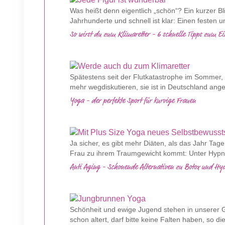
Was heißt denn eigentlich „schön“? Ein kurzer Bli
Jahrhunderte und schnell ist klar: Einen festen u
So wirst du zum Klimaretter - 6 schnelle Tipps zum E
Spätestens seit der Flutkatastrophe im Sommer, is
mehr wegdiskutieren, sie ist in Deutschland an
Yoga - der perfekte Sport für kurvige Frauen
Ja sicher, es gibt mehr Diäten, als das Jahr Tage
Frau zu ihrem Traumgewicht kommt: Unter Hypnose
Anti Aging - Schonende Alternativen zu Botox und Hya
Schönheit und ewige Jugend stehen in unserer G
schon altert, darf bitte keine Falten haben, so di