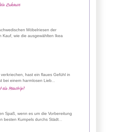
dein Zuhause
 schwedischen Möbelriesen der
m Kauf, wie die ausgewählten Ikea
verkriechen, hast ein flaues Gefühl in
t bei einem harmlosen Lieb...
t ein Menstrip?
en Spaß, wenn es um die Vorbereitung
en besten Kumpels durchs Städt...