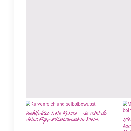
Wohlfühlen trotz Kurven - So setzt du
deine Figur selbstbewusst in Szene
Die
kin