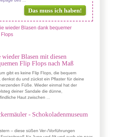
epage des ...
Das muss ich haben!
 wieder Blasen mit diesen
quemen Flip Flops nach Maß
m gibt es keine Flip Flops, die bequem
, denkst du und zückst ein Pflaster für deine
merzenden Füße. Wieder einmal hat der
elsteg deiner Sandale die dünne,
indliche Haut zwischen ...
leckermäuler - Schokoladenmuseum
tern – diese süßen Ver-/Vorführungen
Freizeitspaß für Jung und Alt und auch ein paar