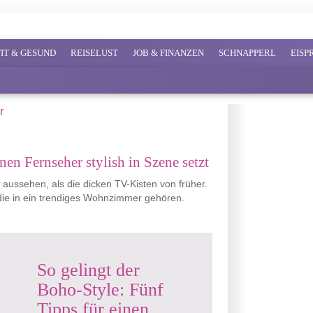
FIT & GESUND
REISELUST
JOB & FINANZEN
SCHNAPPERL
EIS
en Fernseher stylish in Szene setzt
ssehen, als die dicken TV-Kisten von früher.
die in ein trendiges Wohnzimmer gehören.
So gelingt der
Boho-Style: Fünf
Tipps für einen