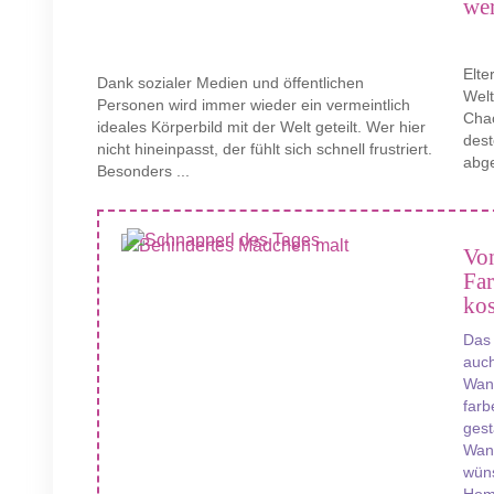
we
Elte
Dank sozialer Medien und öffentlichen
Wel
Personen wird immer wieder ein vermeintlich
Chao
ideales Körperbild mit der Welt geteilt. Wer hier
des
nicht hineinpasst, der fühlt sich schnell frustriert.
abge
Besonders ...
Von
Fa
kos
Das
auch
Wand
farb
gest
Wan
wüns