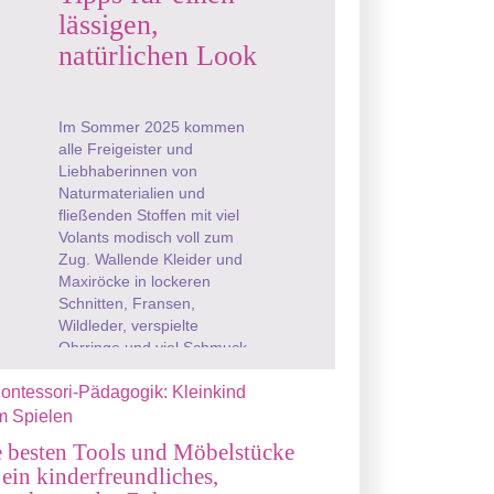
lässigen,
natürlichen Look
Im Sommer 2025 kommen
alle Freigeister und
Liebhaberinnen von
Naturmaterialien und
fließenden Stoffen mit viel
Volants modisch voll zum
Zug. Wallende Kleider und
Maxiröcke in lockeren
Schnitten, Fransen,
Wildleder, verspielte
Ohrringe und viel Schmuck,
die sieht man aktuell nicht
nur auf ...
 besten Tools und Möbelstücke
 ein kinderfreundliches,