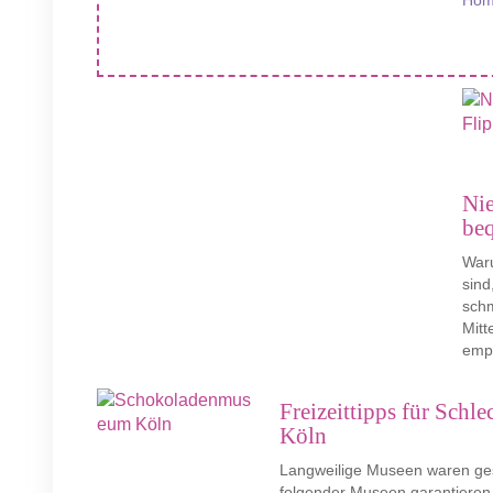
Hom
Nie
be
Waru
sind
sch
Mitt
empf
Freizeittipps für Sch
Köln
Langweilige Museen waren ges
folgender Museen garantieren 