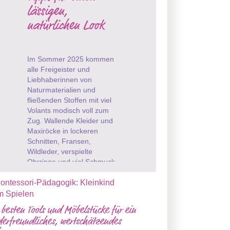
lässigen,
natürlichen Look
Im Sommer 2025 kommen
alle Freigeister und
Liebhaberinnen von
Naturmaterialien und
fließenden Stoffen mit viel
Volants modisch voll zum
Zug. Wallende Kleider und
Maxiröcke in lockeren
Schnitten, Fransen,
Wildleder, verspielte
Ohrringe und viel Schmuck,
die sieht man aktuell nicht
nur auf ...
 besten Tools und Möbelstücke für ein
derfreundliches, wertschätzendes