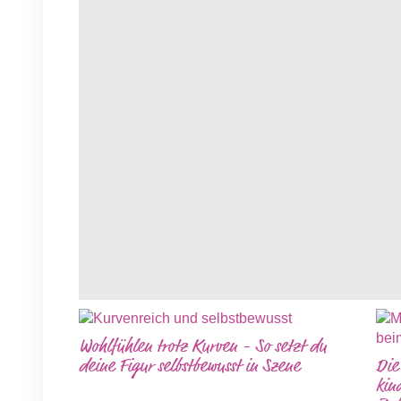
Wohlfühlen trotz Kurven - So setzt du
deine Figur selbstbewusst in Szene
Die
kin