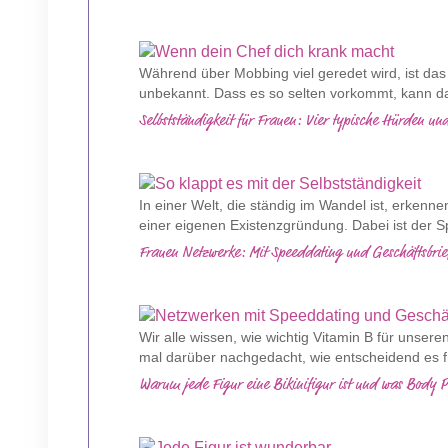
Während über Mobbing viel geredet wird, ist da
unbekannt. Dass es so selten vorkommt, kann daf
Selbstständigkeit für Frauen: Vier typische Hürden un
In einer Welt, die ständig im Wandel ist, erken
einer eigenen Existenzgründung. Dabei ist der Sp
Frauen Netzwerke: Mit Speeddating und Geschäftsbrief
Wir alle wissen, wie wichtig Vitamin B für unsere
mal darüber nachgedacht, wie entscheidend es fü
Warum jede Figur eine Bikinifigur ist und was Body P