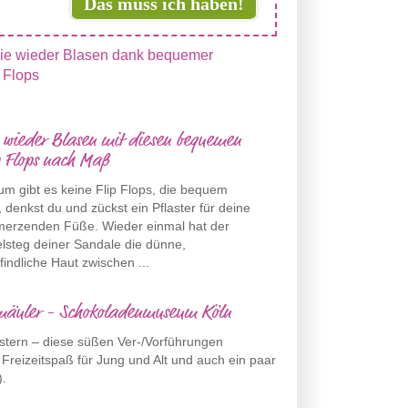
Das muss ich haben!
 wieder Blasen mit diesen bequemen
p Flops nach Maß
m gibt es keine Flip Flops, die bequem
, denkst du und zückst ein Pflaster für deine
merzenden Füße. Wieder einmal hat der
elsteg deiner Sandale die dünne,
indliche Haut zwischen ...
ermäuler - Schokoladenmuseum Köln
tern – diese süßen Ver-/Vorführungen
Freizeitspaß für Jung und Alt und auch ein paar
).