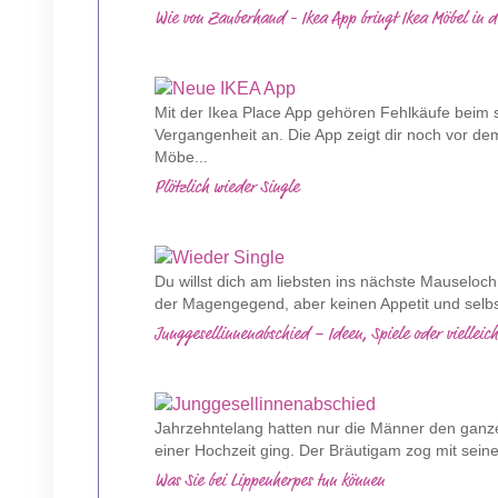
Wie von Zauberhand - Ikea App bringt Ikea Möbel in 
Mit der Ikea Place App gehören Fehlkäufe beim
Vergangenheit an. Die App zeigt dir noch vor de
Möbe...
Plötzlich wieder Single
Du willst dich am liebsten ins nächste Mauseloch 
der Magengegend, aber keinen Appetit und selbs
Junggesellinnenabschied – Ideen, Spiele oder vielleich
Jahrzehntelang hatten nur die Männer den ganz
einer Hochzeit ging. Der Bräutigam zog mit sein
Was Sie bei Lippenherpes tun können