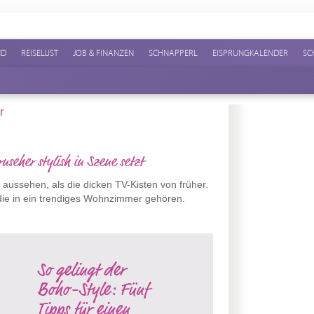
ND
REISELUST
JOB & FINANZEN
SCHNAPPERL
EISPRUNGKALENDER
SC
nseher stylish in Szene setzt
ssehen, als die dicken TV-Kisten von früher.
die in ein trendiges Wohnzimmer gehören.
So gelingt der
Boho-Style: Fünf
Tipps für einen