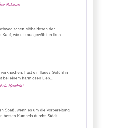
dein Zuhause
 schwedischen Möbelriesen der
m Kauf, wie die ausgewählten Ikea
verkriechen, hast ein flaues Gefühl in
t bei einem harmlosen Lieb...
t ein Menstrip?
en Spaß, wenn es um die Vorbereitung
en besten Kumpels durchs Städt...