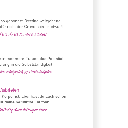
s so genannte Bossing weitgehend
ür nicht der Grund sein: In etwa 4...
d wie du sie souverän nimmst
nen immer mehr Frauen das Potential
rung in die Selbstständigkeit...
en erfolgreich Kontakte knüpfen
n Körper ist, aber hast du auch schon
r deine berufliche Laufbah...
ositivity dazu beitragen kann