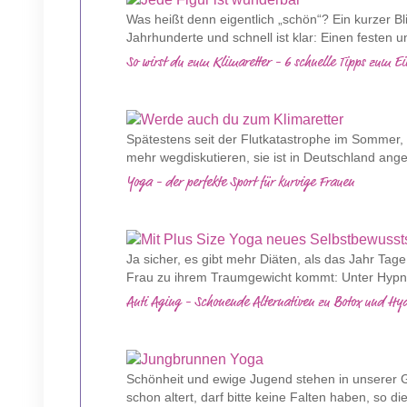
Was heißt denn eigentlich „schön“? Ein kurzer Bli
Jahrhunderte und schnell ist klar: Einen festen u
So wirst du zum Klimaretter - 6 schnelle Tipps zum E
Spätestens seit der Flutkatastrophe im Sommer, is
mehr wegdiskutieren, sie ist in Deutschland an
Yoga - der perfekte Sport für kurvige Frauen
Ja sicher, es gibt mehr Diäten, als das Jahr Tage
Frau zu ihrem Traumgewicht kommt: Unter Hypnose
Anti Aging - Schonende Alternativen zu Botox und Hya
Schönheit und ewige Jugend stehen in unserer G
schon altert, darf bitte keine Falten haben, so di