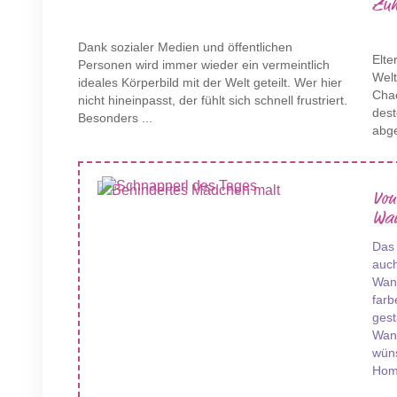
Zuh
Dank sozialer Medien und öffentlichen
Elte
Personen wird immer wieder ein vermeintlich
Wel
ideales Körperbild mit der Welt geteilt. Wer hier
Chao
nicht hineinpasst, der fühlt sich schnell frustriert.
des
Besonders ...
abge
Von
Wan
Das
auch
Wand
farb
gest
Wan
wüns
Hom