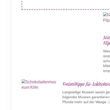
Nie
Fli
Waru
sind
sch
Mitt
empf
Freizeittipps für Schleck
Langweilige Museen waren ges
folgender Museen garantieren 
Pfunde mehr auf der Waage :-